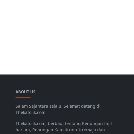
ABOUT US
Salam Sejahtera selalu, Selamat datang di
Thekatolik.com
Thekatolik.com, berbagi tentang Renungan Injil
hari ini, Renungan Katolik untuk remaja dan